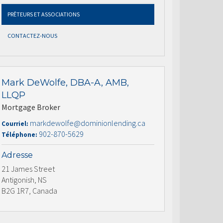
PRÊTEURS ET ASSOCIATIONS
CONTACTEZ-NOUS
Mark DeWolfe, DBA-A, AMB,
LLQP
Mortgage Broker
markdewolfe@dominionlending.ca
Courriel:
902-870-5629
Téléphone:
Adresse
21 James Street
Antigonish, NS
B2G 1R7, Canada