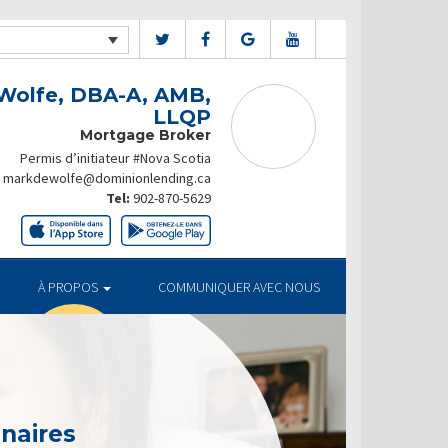
Wolfe, DBA-A, AMB,
LLQP
Mortgage Broker
Permis d’initiateur #Nova Scotia
markdewolfe@dominionlending.ca
Tel:
902-870-5629
À PROPOS
COMMUNIQUER AVEC NOUS
enaires