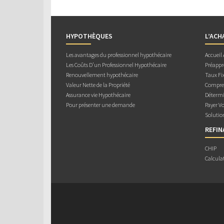
HYPOTHÈQUES
L’ACH
Les avantages du professionnel hypothécaire
Accueil
Les Coûts D’un Professionnel Hypothécaire
Préappr
Renouvellement hypothécaire
Taux Fix
Valeur Nette de la Propriété
Compren
Assurance vie Hypothécaire
Détermi
Pour présenter une demande
Payer V
Solutio
REFI
CHIP
Calcula