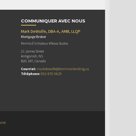
COMMUNIQUER AVEC NOUS
Mark DeWolfe, DBA-A, AMB, LLQP
Mortgage Broker
Permis d’initiateur #Nova Scotia
21 James Street
Antigonish, NS
B2G 1R7, Canada
Courriel:
markdewolfe@dominionlending.ca
Téléphone:
902-870-5629
alité