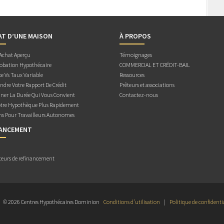
AT D’UNE MAISON
À PROPOS
 Achat Aperçu
Témoignages
obation Hypothécaire
COMMERCIAL ET CRÉDIT-BAIL
e Vs Taux Variable
Ressources
dre Votre Rapport De Crédit
Prêteurs et associations
ner La Durée Qui Vous Convient
Contactez-nous
otre Hypothèque Plus Rapidement
ns Pour Travailleurs Autonomes
NANCEMENT
teurs de refinancement
© 2026 Centres Hypothécaires Dominion
Conditions d’utilisation
|
Politique de confidenti