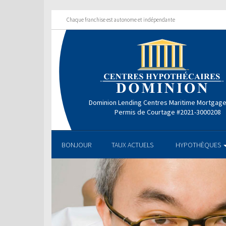
Chaque franchise est autonome et indépendante
Dominion Lending Centres Maritime Mortgag
Permis de Courtage #2021-3000208
BONJOUR
TAUX ACTUELS
HYPOTHÈQUES