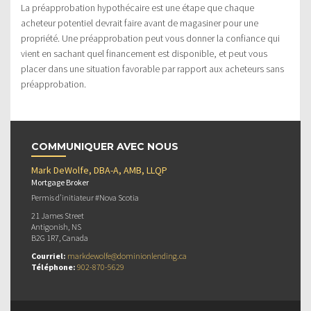
La préapprobation hypothécaire est une étape que chaque
acheteur potentiel devrait faire avant de magasiner pour une
propriété. Une préapprobation peut vous donner la confiance qui
vient en sachant quel financement est disponible, et peut vous
placer dans une situation favorable par rapport aux acheteurs sans
préapprobation.
COMMUNIQUER AVEC NOUS
Mark DeWolfe, DBA-A, AMB, LLQP
Mortgage Broker
Permis d’initiateur #Nova Scotia
21 James Street
Antigonish, NS
B2G 1R7, Canada
Courriel:
markdewolfe@dominionlending.ca
Téléphone:
902-870-5629